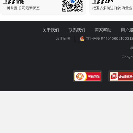
卫多多官微
卫多多APP
一键掌握 公司最新状态
关于我们
联系我们
商家帮助
用户
营业执照
京公网安备1101060210031
增
Copy