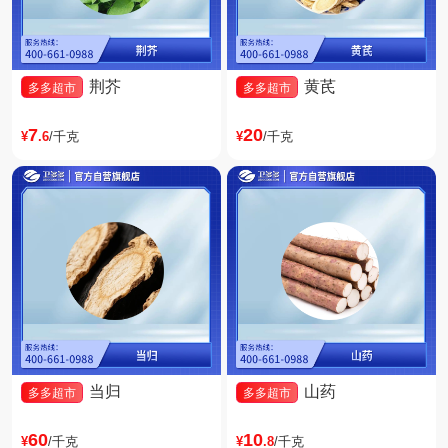
荆芥
黄芪
多多超市
多多超市
7
20
¥
.6
/千克
¥
/千克
当归
山药
多多超市
多多超市
60
10
¥
/千克
¥
.8
/千克