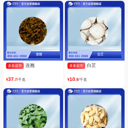
连翘
白芷
多多超市
多多超市
37
10
¥
.7
/千克
¥
.8
/千克