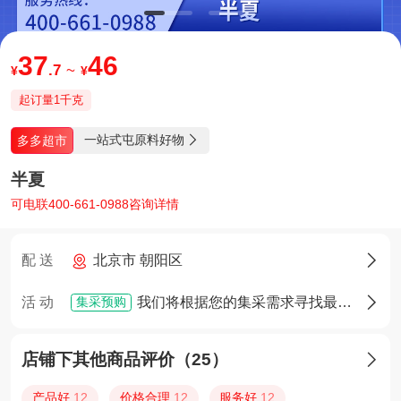
37
46
.7
~
¥
¥
起订量1千克
一站式屯原料好物
多多超市

半夏
可电联400-661-0988咨询详情
配 送
北京市 朝阳区

集采预购
活 动
我们将根据您的集采需求寻找最佳货源，确定货源后您将享有优先采购权

店铺下其他商品评价（25）

产品好
12
价格合理
12
服务好
12