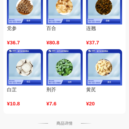
党参
百合
连翘
¥
36
.7
¥
80
.8
¥
37
.7
白芷
荆芥
黄芪
¥
10
.8
¥
7
.6
¥
20
商品详情