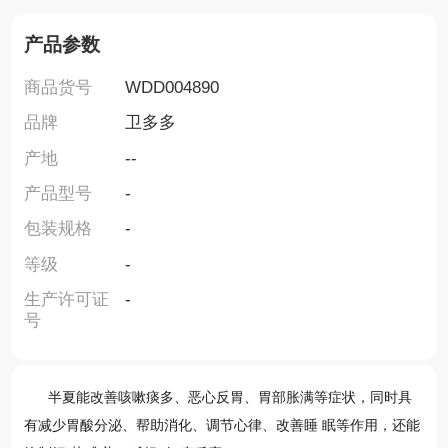
产品参数
商品货号
WDD004890
品牌
卫多多
产地
--
产品型号
-
包装规格
-
等级
-
生产许可证
-
号
半夏能改善咳嗽痰多、恶心反胃、胃部胀满等症状，同时具
有减少胃酸分泌、帮助消化、调节心律、改善睡 眠等作用，还能