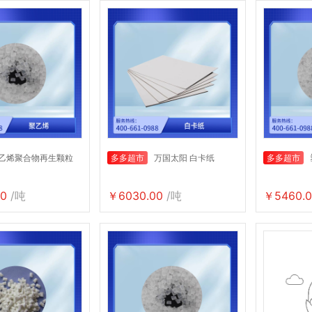
乙烯聚合物再生颗粒
多多超市
万国太阳 白卡纸
多多超市
0
/吨
￥6030.00
/吨
￥5460.0