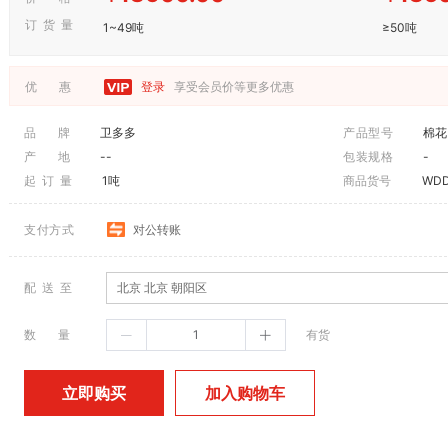
订 货 量
1~49吨
≥50吨
优 惠
登录
享受会员价等更多优惠
品 牌
卫多多
产品型号
棉花
产 地
--
包装规格
-
起 订 量
1吨
商品货号
WDD
支付方式
对公转账
配 送 至
北京 北京 朝阳区
数 量
有货
加入购物车
立即购买