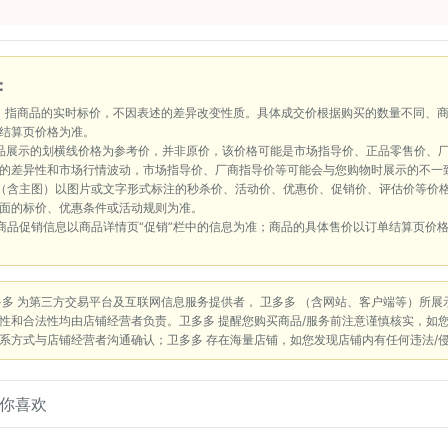
：
：指商品的实时标价，不因表述的差异改变性质。具体成交价根据购买的数量不同、
结算页价格为准。
品展示的划横线价格为参考价，并非原价，该价格可能是市场指导价、正品零售价、
的差异性和市场行情波动，市场指导价、厂商指导价等可能会与您购物时展示的不一
（含主图）以图片或文字形式标注的秒杀价、活动价、优惠价、促销价、评估价等价
面的标价、优惠条件或活动规则为准。
商品促销信息以商品详情页“促销”栏中的信息为准；商品的具体售价以订单结算页价
多多 为第三方交易平台及互联网信息服务提供者， 卫多多 （含网站、客户端等）所
性和合法性均由店铺经营者负责。卫多多 提醒您购买商品/服务前注意谨慎核实，如
系方式与店铺经营者沟通确认；卫多多 存在海量店铺，如您发现店铺内有任何违法/
你喜欢