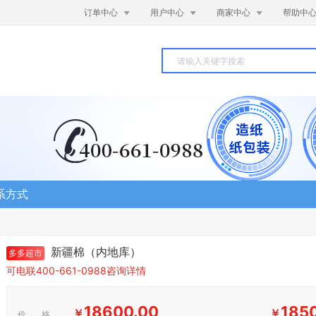



订单中心
用户中心
商家中心
帮助中
系方式
新疆棉（内地库）
多多超市
可电联400-661-0988咨询详情
18600.00
185
￥
￥
价 格