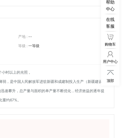
帮助
中心
在线
客服
产地 :
--
购物车
等级 :
一等级
用户中心
个小时以上的光照 。

顶部
步基础薄弱，是中国人民解放军进驻新疆和成建制投入生产（新疆建设兵
的迅速攀升，总产量与面积的单产量不断优化，经济效益的逐年提
比重约67%。