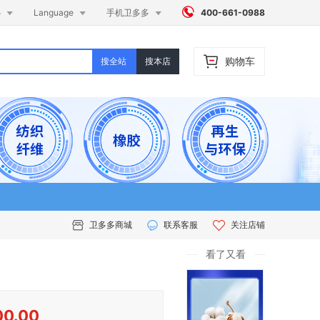




心
Language
手机卫多多
400-661-0988
购物车
搜全站
搜本店
卫多多商城
联系客服
关注店铺
看了又看
00.00