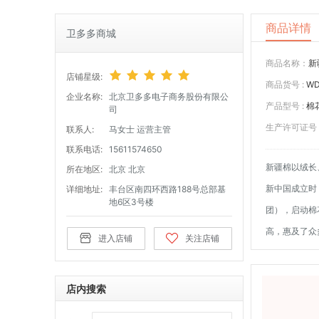
商品详情
卫多多商城
商品名称：
新
店铺星级:
商品货号 :
WD
企业名称:
北京卫多多电子商务股份有限公
产品型号 :
棉
司
生产许可证号 
联系人:
马女士 运营主管
联系电话:
15611574650
新疆棉以绒长
所在地区:
北京 北京
新中国成立时
详细地址:
丰台区南四环西路188号总部基
地6区3号楼
团），启动棉
高，惠及了众
进入店铺
关注店铺
店内搜索