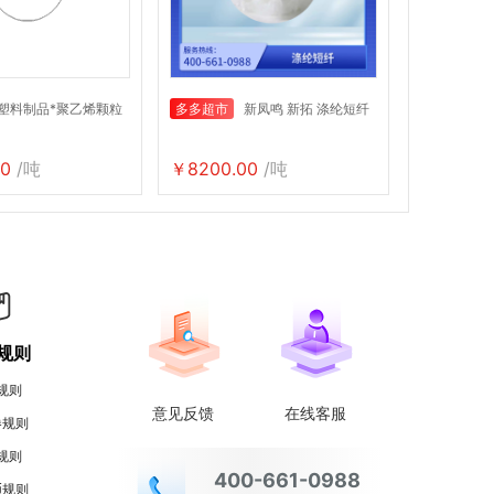
塑料制品*聚乙烯颗粒
多多超市
新凤鸣 新拓 涤纶短纤
0
/吨
￥8200.00
/吨
规则
规则
意见反馈
在线客服
券规则
规则
400-661-0988
币规则