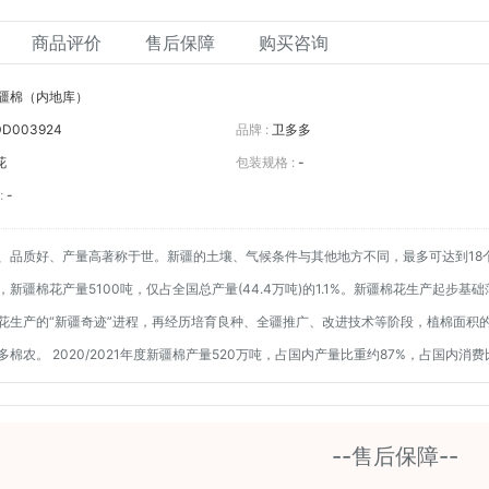
商品评价
售后保障
购买咨询
疆棉（内地库）
D003924
品牌 :
卫多多
花
包装规格 :
-
:
-
、品质好、产量高著称于世。新疆的土壤、气候条件与其他地方不同，最多可达到18
，新疆棉花产量5100吨，仅占全国总产量(44.4万吨)的1.1%。新疆棉花生产起
花生产的“新疆奇迹”进程，再经历培育良种、全疆推广、改进技术等阶段，植棉面积
多棉农。
2020/2021年度新疆棉产量520万吨，占国内产量比重约87%，占国内消费
--售后保障--