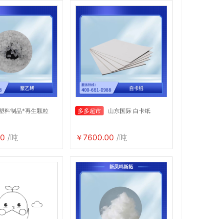
塑料制品*再生颗粒
多多超市
山东国际 白卡纸
0
/吨
￥7600.00
/吨