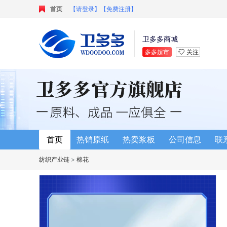
首页
【请登录】
【免费注册】
卫多多商城
多多超市
关注
首页
热销原纸
热卖浆板
公司信息
联
纺织产业链
>
棉花