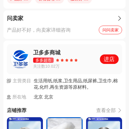
问卖家

产品好不好，向卖家详细咨询
问问卖家
卫多多商城
进店
多多超市
关注数10.02万
主营类目
生活用纸,纸浆,卫生用品,纸尿裤,卫生巾,棉
花,化纤,再生资源等原材料。
所在地
北京 北京
店铺推荐
查看全部
