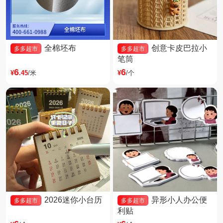
全棉坯布
创意卡皮巴拉小
多多超市
多多超市
笔筒
6
6
¥
.45
/米
¥
/个
2026迷你小台历
异形小人办公便
多多超市
多多超市
利贴