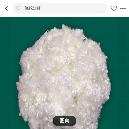



涤纶短纤
商品
评价
详情
推荐
图集