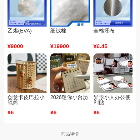
乙烯(EVA)
细绒棉
全棉坯布
¥
9000
¥
19900
¥
6
.45
创意卡皮巴拉小
2026迷你小台历
异形小人办公便
笔筒
利贴
¥
6
¥
6
¥
6
商品详情