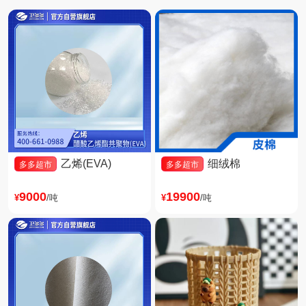
乙烯(EVA)
细绒棉
多多超市
多多超市
9000
19900
¥
/吨
¥
/吨