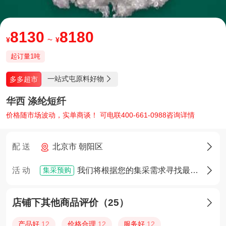
8130
8180
~
¥
¥
起订量1吨
一站式屯原料好物
多多超市

华西 涤纶短纤
价格随市场波动，实单商谈！ 可电联400-661-0988咨询详情
配 送
北京市 朝阳区

集采预购
活 动
我们将根据您的集采需求寻找最佳货源，确定货源后您将享有优先采购权

店铺下其他商品评价（25）

产品好
12
价格合理
12
服务好
12