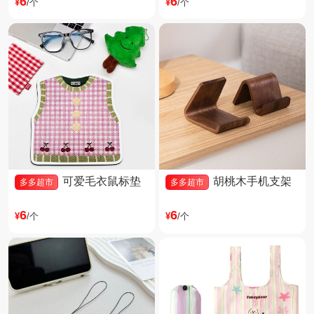
6
6
¥
/个
¥
/个
可爱毛衣鼠标垫
胡桃木手机支架
多多超市
多多超市
6
6
¥
/个
¥
/个